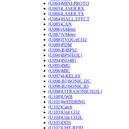
(U064)MINI-PROTO
(U065)LASER.RX
(U066)LASER.TX
(U084)HALL.EFFCT
(U085)CAN
(U086)AMeter
(U087)VMeter
(U088)TVOC/eCO2
(U089)PDM
(U090-B)BPS2
(U090)BPS[EOL]
(U094)ISO485
(U095)IMU
(U096)MIC
(U097)4-RELAY
(U098-B1)SONIC.I2C
(U098-B2)SONIC.IO
(U098)UlTRASONIC[EOL]
(U100)UWB
(U101)WATERING
(U102)Catch
(U103)Unit CO2
(U104)Unit CO2L
(U105)DDS
(U107)UHF-RFID